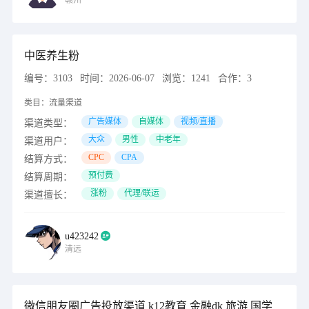
赣州
中医养生粉
编号：
3103
时间：
2026-06-07
浏览：
1241
合作：
3
类目：
流量渠道
广告媒体
自媒体
视频/直播
渠道类型：
大众
男性
中老年
渠道用户：
CPC
CPA
结算方式：
预付费
结算周期：
涨粉
代理/联运
渠道擅长：
u423242
清远
微信朋友圈广告投放渠道 k12教育 金融dk 旅游 国学