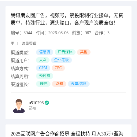
腾讯朋友圈广告，视频号，禁投限制行业接单，无资
质单，特殊行业，源头端口，套户现户资质全包！
编号：
3944
时间：
2026-08-06
浏览：
967
合作：
3
类目：
流量渠道
信息流
广告媒体
其他
渠道类型：
大众
企业老板
渠道用户：
CPM
CPC
结算方式：
预付费
结算周期：
曝光
涨粉
表单/信息
渠道擅长：
u510293
郑州
2025互联网广告合作商招募 全程扶持 月入30万+蓝海