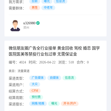
拉新
曝光
信息流
我方需求：
男性
中老年
需要群体：
u326980
郑州
微信朋友圈广告全行业接单 黄金回收 驾校 婚恋 国学
医院医美等禁投行业包过审 无需保证金
编号：
4024
时间：
2026-04-22
浏览：
518
合作：
0
类目：
流量渠道
广告媒体
自媒体
信息流
渠道类型：
大众
渠道用户：
CPM
结算方式：
预付费
结算周期：
网推/地推
曝光
开卡/开户
渠道擅长：