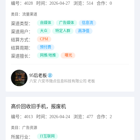
编号：
4028
时间：
2026-04-27
浏览：
514
合作：
0
类目：
流量渠道
自媒体
广告媒体
信息流
渠道类型：
大众
特定人群
高净值
渠道用户：
CPM
结算方式：
预付费
结算周期：
网推/地推
曝光
渠道擅长：
95后老板
六安
六安市微点信息科技有限公司
老板
高价回收旧手机，报废机
编号：
4013
时间：
2026-04-24
浏览：
477
合作：
2
类目：
广告资源
IT互联网
所属行业：