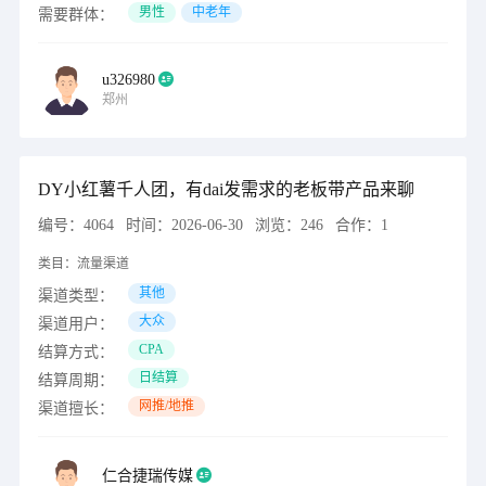
男性
中老年
需要群体：
u326980
郑州
DY小红薯千人团，有dai发需求的老板带产品来聊
编号：
4064
时间：
2026-06-30
浏览：
246
合作：
1
类目：
流量渠道
其他
渠道类型：
大众
渠道用户：
CPA
结算方式：
日结算
结算周期：
网推/地推
渠道擅长：
仁合捷瑞传媒