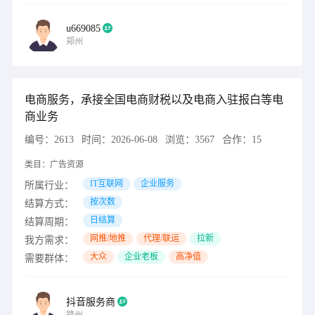
u669085
郑州
电商服务，承接全国电商财税以及电商入驻报白等电
商业务
编号：
2613
时间：
2026-06-08
浏览：
3567
合作：
15
类目：
广告资源
IT互联网
企业服务
所属行业：
按次数
结算方式：
日结算
结算周期：
网推/地推
代理/联运
拉新
我方需求：
大众
企业老板
高净值
需要群体：
抖音服务商