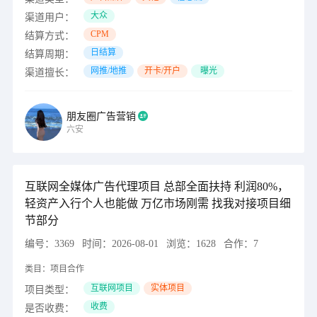
大众
渠道用户：
CPM
结算方式：
日结算
结算周期：
网推/地推
开卡/开户
曝光
渠道擅长：
朋友圈广告营销
六安
互联网全媒体广告代理项目 总部全面扶持 利润80%，
轻资产入行个人也能做 万亿市场刚需 找我对接项目细
节部分
编号：
3369
时间：
2026-08-01
浏览：
1628
合作：
7
类目：
项目合作
互联网项目
实体项目
项目类型：
收费
是否收费：