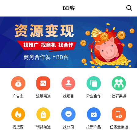
BD客
广告主
流量渠道
找项目
异业合作
社群渠道
找货源
销货渠道
找公司
拉新产品
任务量渠道