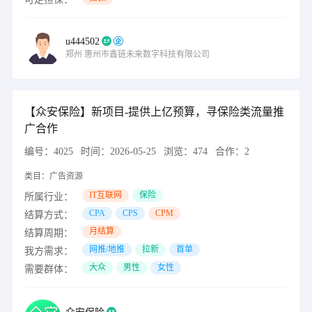
u444502
郑州
惠州市鑫链未来数字科技有限公司
【众安保险】新项目-提供上亿预算，寻保险类流量推
广合作
编号：
4025
时间：
2026-05-25
浏览：
474
合作：
2
类目：
广告资源
IT互联网
保险
所属行业：
CPA
CPS
CPM
结算方式：
月结算
结算周期：
网推/地推
拉新
首单
我方需求：
大众
男性
女性
需要群体：