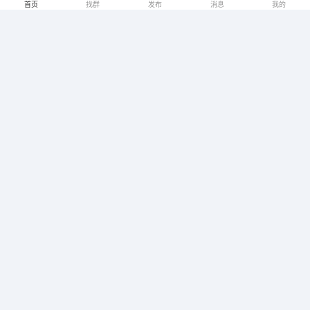
编号：
3434
时间：
2026-06-09
浏览：
1148
合作：
8
首页
找群
发布
消息
我的
类目：
项目合作
互联网项目
项目类型：
收费
是否收费：
担保
不担保
可走担保：
u669085
郑州
电商服务，承接全国电商财税以及电商入驻报白等电
商业务
编号：
2613
时间：
2026-06-08
浏览：
3574
合作：
15
类目：
广告资源
IT互联网
企业服务
所属行业：
按次数
结算方式：