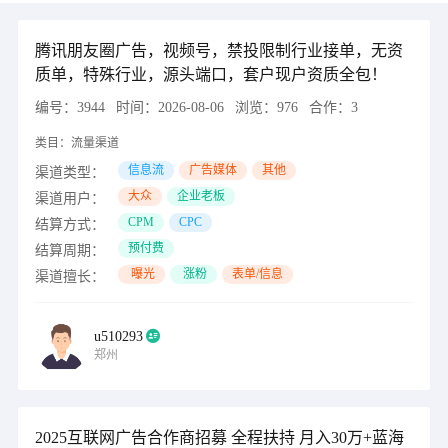
腾讯朋友圈广告，视频号，禁投限制行业接单，无资
质单，特殊行业，源头端口，套户现户资质全包！
编号：
3944
时间：
2026-08-06
浏览：
976
合作：
3
类目：
流量渠道
信息流
广告媒体
其他
渠道类型：
大众
企业老板
渠道用户：
CPM
CPC
结算方式：
预付费
结算周期：
曝光
涨粉
表单/信息
渠道擅长：
u510293
郑州
2025互联网广告合作商招募 全程扶持 月入30万+蓝海