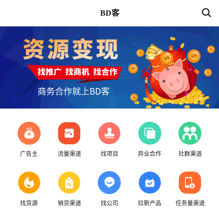
BD客
广告主
流量渠道
找项目
异业合作
社群渠道
找货源
销货渠道
找公司
拉新产品
任务量渠道