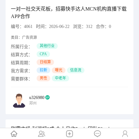
一对一社交天花板，招募快手达人MCN机构直播下载
APP合作
编号：
4061
时间：
2026-06-22
浏览：
312
合作：
0
类目：
广告资源
其他行业
所属行业：
CPA
结算方式：
日结算
结算周期：
拉新
曝光
信息流
我方需求：
男性
中老年
需要群体：
u326980
郑州
刚需市场 利润超8成 个人月收5w＋ 团队50w＋