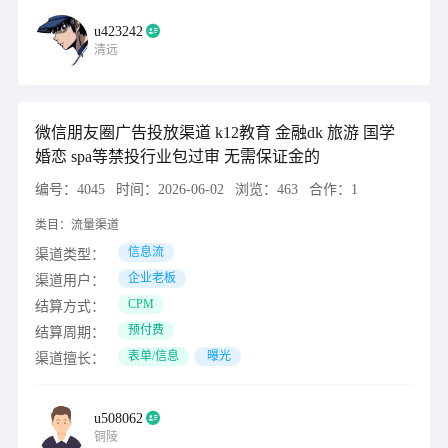
u423242
清远
微信朋友圈广告投放渠道 k12教育 金融dk 旅游 国学
婚恋 spa等禁投行业包过审 无需保证金的
编号：
4045
时间：
2026-06-02
浏览：
463
合作：
1
类目：
流量渠道
信息流
渠道类型：
企业老板
渠道用户：
CPM
结算方式：
预付费
结算周期：
表单/信息
曝光
渠道擅长：
u508062
铜陵