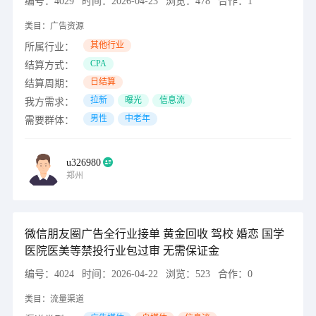
编号：
4029
时间：
2026-04-23
浏览：
478
合作：
1
类目：
广告资源
其他行业
所属行业：
CPA
结算方式：
日结算
结算周期：
拉新
曝光
信息流
我方需求：
男性
中老年
需要群体：
u326980
郑州
微信朋友圈广告全行业接单 黄金回收 驾校 婚恋 国学
医院医美等禁投行业包过审 无需保证金
编号：
4024
时间：
2026-04-22
浏览：
523
合作：
0
类目：
流量渠道