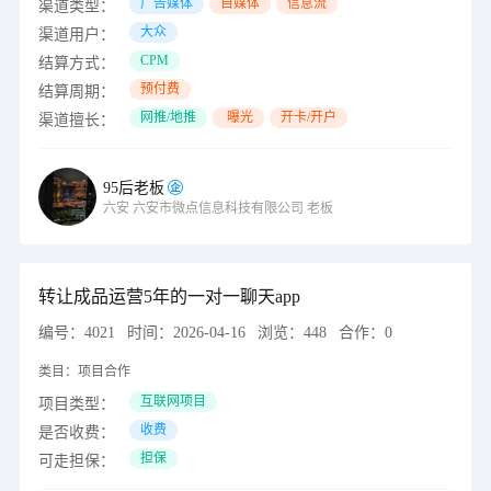
广告媒体
自媒体
信息流
渠道类型：
大众
渠道用户：
CPM
结算方式：
预付费
结算周期：
网推/地推
曝光
开卡/开户
渠道擅长：
95后老板
六安
六安市微点信息科技有限公司
老板
转让成品运营5年的一对一聊天app
编号：
4021
时间：
2026-04-16
浏览：
448
合作：
0
类目：
项目合作
互联网项目
项目类型：
收费
是否收费：
担保
可走担保：