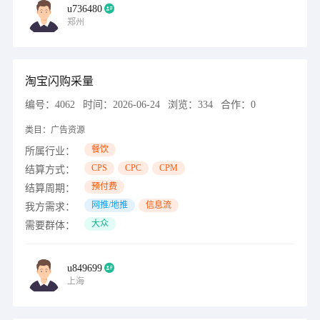
u736480
郑州
淘宝闪购采量
编号：
4062
时间：
2026-06-24
浏览：
334
合作：
0
类目：
广告资源
餐饮
所属行业：
CPS
CPC
CPM
结算方式：
预付费
结算周期：
网推/地推
信息流
我方需求：
大众
需要群体：
u849699
上海