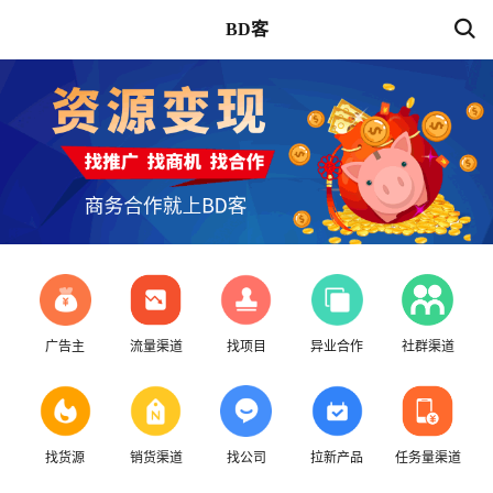
BD客
广告主
流量渠道
找项目
异业合作
社群渠道
找货源
销货渠道
找公司
拉新产品
任务量渠道