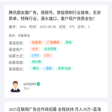
腾讯朋友圈广告，视频号，禁投限制行业接单，无资
质单，特殊行业，源头端口，套户现户资质全包！
编号：
3944
时间：
2026-08-06
浏览：
979
合作：
3
类目：
流量渠道
信息流
广告媒体
其他
渠道类型：
大众
企业老板
渠道用户：
CPM
CPC
结算方式：
预付费
结算周期：
曝光
涨粉
表单/信息
渠道擅长：
u510293
郑州
2025互联网广告合作商招募 全程扶持 月入30万+蓝海