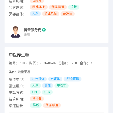
日结算
结算周期：
网推/地推
代理/联运
拉新
我方需求：
大众
企业老板
高净值
需要群体：
抖音服务商
赣州
中医养生粉
编号：
3103
时间：
2026-06-07
浏览：
1250
合作：
3
类目：
流量渠道
广告媒体
自媒体
视频/直播
渠道类型：
大众
男性
中老年
渠道用户：
CPC
CPA
结算方式：
预付费
结算周期：
涨粉
代理/联运
渠道擅长：