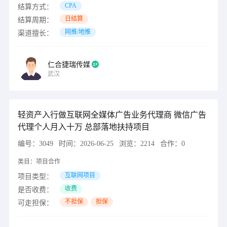
CPA
结算方式：
日结算
结算周期：
网推/地推
渠道擅长：
仁合捷瑞传媒
武汉
轻资产入行做互联网全媒体广告业务代理商 微信广告
代理个人月入十万 总部落地扶持项目
编号：
3049
时间：
2026-06-25
浏览：
2214
合作：
0
类目：
项目合作
互联网项目
项目类型：
收费
是否收费：
不担保
担保
可走担保：