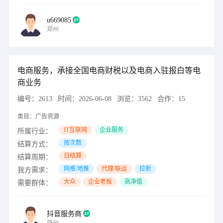
u669085
郑州
电商服务，承接全国电商财税以及电商入驻报白等电
商业务
编号：
2613
时间：
2026-06-08
浏览：
3562
合作：
15
类目：
广告资源
IT互联网
企业服务
所属行业：
按次数
结算方式：
日结算
结算周期：
网推/地推
代理/联运
拉新
我方需求：
大众
企业老板
高净值
需要群体：
抖音服务商