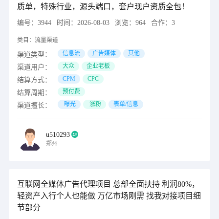
质单，特殊行业，源头端口，套户现户资质全包！
编号：
3944
时间：
2026-08-03
浏览：
964
合作：
3
类目：
流量渠道
信息流
广告媒体
其他
渠道类型：
大众
企业老板
渠道用户：
CPM
CPC
结算方式：
预付费
结算周期：
曝光
涨粉
表单/信息
渠道擅长：
u510293
郑州
互联网全媒体广告代理项目 总部全面扶持 利润80%，
轻资产入行个人也能做 万亿市场刚需 找我对接项目细
节部分