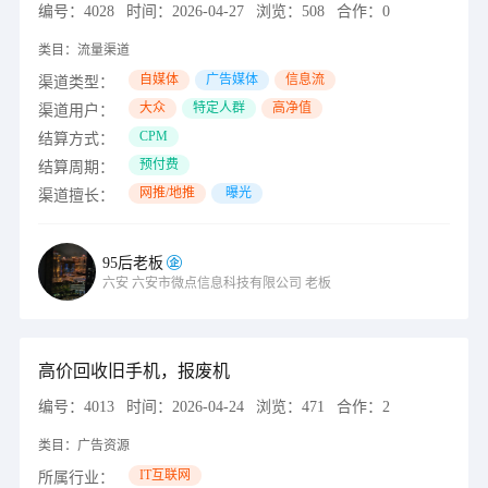
编号：
4028
时间：
2026-04-27
浏览：
508
合作：
0
类目：
流量渠道
自媒体
广告媒体
信息流
渠道类型：
大众
特定人群
高净值
渠道用户：
CPM
结算方式：
预付费
结算周期：
网推/地推
曝光
渠道擅长：
95后老板
六安
六安市微点信息科技有限公司
老板
高价回收旧手机，报废机
编号：
4013
时间：
2026-04-24
浏览：
471
合作：
2
类目：
广告资源
IT互联网
所属行业：