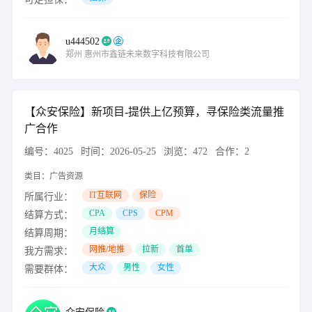
u444502
郑州
惠州市鑫链未来数字科技有限公司
【众安保险】新项目-提供上亿预算，寻保险类流量推
广合作
编号：
4025
时间：
2026-05-25
浏览：
472
合作：
2
类目：
广告资源
IT互联网
保险
所属行业：
CPA
CPS
CPM
结算方式：
月结算
结算周期：
网推/地推
拉新
首单
我方需求：
大众
男性
女性
需要群体：