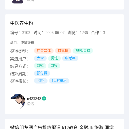
赣州
中医养生粉
编号：
3103
时间：
2026-06-07
浏览：
1236
合作：
3
类目：
流量渠道
广告媒体
自媒体
视频/直播
渠道类型：
大众
男性
中老年
渠道用户：
CPC
CPA
结算方式：
预付费
结算周期：
涨粉
代理/联运
渠道擅长：
u423242
清远
微信朋友圈广告投放渠道 k12教育 金融dk 旅游 国学