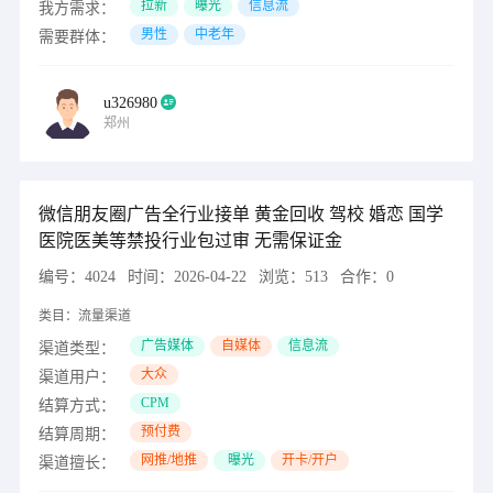
拉新
曝光
信息流
我方需求：
男性
中老年
需要群体：
u326980
郑州
微信朋友圈广告全行业接单 黄金回收 驾校 婚恋 国学
医院医美等禁投行业包过审 无需保证金
编号：
4024
时间：
2026-04-22
浏览：
513
合作：
0
类目：
流量渠道
广告媒体
自媒体
信息流
渠道类型：
大众
渠道用户：
CPM
结算方式：
预付费
结算周期：
网推/地推
曝光
开卡/开户
渠道擅长：