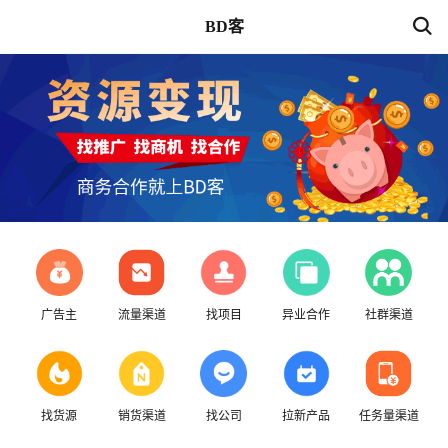
BD客
广告主
流量渠道
找项目
异业合作
社群渠道
找货源
销货渠道
找公司
拉新产品
任务量渠道