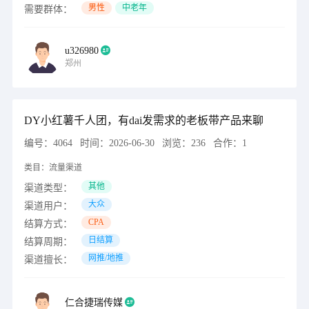
男性
中老年
需要群体：
u326980
郑州
DY小红薯千人团，有dai发需求的老板带产品来聊
编号：
4064
时间：
2026-06-30
浏览：
236
合作：
1
类目：
流量渠道
其他
渠道类型：
大众
渠道用户：
CPA
结算方式：
日结算
结算周期：
网推/地推
渠道擅长：
仁合捷瑞传媒