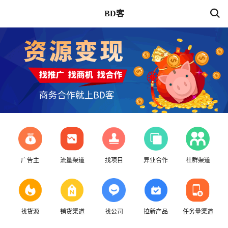
BD客
广告主
流量渠道
找项目
异业合作
社群渠道
找货源
销货渠道
找公司
拉新产品
任务量渠道