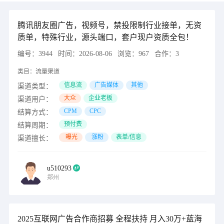
腾讯朋友圈广告，视频号，禁投限制行业接单，无资
质单，特殊行业，源头端口，套户现户资质全包！
编号：
3944
时间：
2026-08-06
浏览：
967
合作：
3
类目：
流量渠道
信息流
广告媒体
其他
渠道类型：
大众
企业老板
渠道用户：
CPM
CPC
结算方式：
预付费
结算周期：
曝光
涨粉
表单/信息
渠道擅长：
u510293
郑州
2025互联网广告合作商招募 全程扶持 月入30万+蓝海