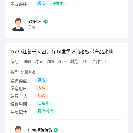
男性
中老年
需要群体：
u326980
郑州
DY小红薯千人团，有dai发需求的老板带产品来聊
编号：
4064
时间：
2026-06-30
浏览：
246
合作：
1
类目：
流量渠道
其他
渠道类型：
大众
渠道用户：
CPA
结算方式：
日结算
结算周期：
网推/地推
渠道擅长：
仁合捷瑞传媒