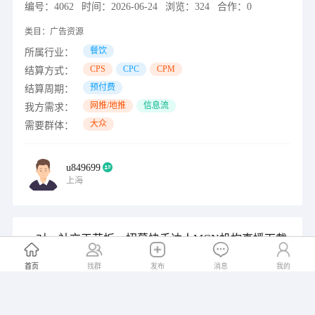
编号：
4062
时间：
2026-06-24
浏览：
324
合作：
0
类目：
广告资源
餐饮
所属行业：
CPS
CPC
CPM
结算方式：
预付费
结算周期：
网推/地推
信息流
我方需求：
大众
需要群体：
u849699
上海
一对一社交天花板，招募快手达人MCN机构直播下载
APP合作
首页
找群
发布
消息
我的
编号：
4061
时间：
2026-06-22
浏览：
299
合作：
0
类目：
广告资源