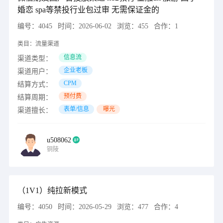
婚恋 spa等禁投行业包过审 无需保证金的
编号：
4045
时间：
2026-06-02
浏览：
455
合作：
1
类目：
流量渠道
信息流
渠道类型：
企业老板
渠道用户：
CPM
结算方式：
预付费
结算周期：
表单/信息
曝光
渠道擅长：
u508062
铜陵
（1V1）纯拉新模式
编号：
4050
时间：
2026-05-29
浏览：
477
合作：
4