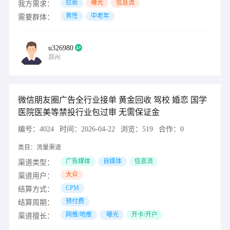
拉新
曝光
信息流
我方需求：
男性
中老年
需要群体：
u326980
郑州
微信朋友圈广告全行业接单 黄金回收 驾校 婚恋 国学
医院医美等禁投行业包过审 无需保证金
编号：
4024
时间：
2026-04-22
浏览：
519
合作：
0
类目：
流量渠道
广告媒体
自媒体
信息流
渠道类型：
大众
渠道用户：
CPM
结算方式：
预付费
结算周期：
网推/地推
曝光
开卡/开户
渠道擅长：