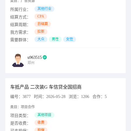
类目：
广告资源
其他行业
所属行业：
CPA
结算方式：
日结算
结算周期：
拉新
我方需求：
大众
男性
女性
需要群体：
u963515
郑州
车抵产品 二次装G 车信贷全国招商
编号：
3877
时间：
2026-05-28
浏览：
1206
合作：
5
类目：
项目合作
其他项目
项目类型：
收费
是否收费：
担保
可走担保：