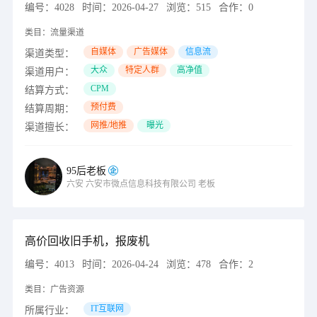
编号：
4028
时间：
2026-04-27
浏览：
515
合作：
0
类目：
流量渠道
自媒体
广告媒体
信息流
渠道类型：
大众
特定人群
高净值
渠道用户：
CPM
结算方式：
预付费
结算周期：
网推/地推
曝光
渠道擅长：
95后老板
六安
六安市微点信息科技有限公司
老板
高价回收旧手机，报废机
编号：
4013
时间：
2026-04-24
浏览：
478
合作：
2
类目：
广告资源
IT互联网
所属行业：