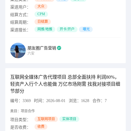
大众
渠道用户：
CPM
结算方式：
日结算
结算周期：
网推/地推
开卡/开户
曝光
渠道擅长：
朋友圈广告营销
六安
互联网全媒体广告代理项目 总部全面扶持 利润80%，
轻资产入行个人也能做 万亿市场刚需 找我对接项目细
节部分
编号：
3369
时间：
2026-08-01
浏览：
1628
合作：
7
类目：
项目合作
互联网项目
实体项目
项目类型：
收费
是否收费：