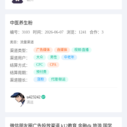
赣州
中医养生粉
编号：
3103
时间：
2026-06-07
浏览：
1241
合作：
3
类目：
流量渠道
广告媒体
自媒体
视频/直播
渠道类型：
大众
男性
中老年
渠道用户：
CPC
CPA
结算方式：
预付费
结算周期：
涨粉
代理/联运
渠道擅长：
u423242
清远
微信朋友圈广告投放渠道 k12教育 金融dk 旅游 国学