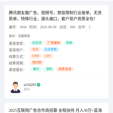
腾讯朋友圈广告，视频号，禁投限制行业接单，无资
质单，特殊行业，源头端口，套户现户资质全包！
编号：
3944
时间：
2026-08-06
浏览：
968
合作：
3
类目：
流量渠道
信息流
广告媒体
其他
渠道类型：
大众
企业老板
渠道用户：
CPM
CPC
结算方式：
预付费
结算周期：
曝光
涨粉
表单/信息
渠道擅长：
u510293
郑州
2025互联网广告合作商招募 全程扶持 月入30万+蓝海