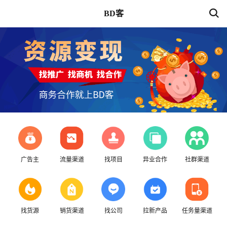
BD客
广告主
流量渠道
找项目
异业合作
社群渠道
找货源
销货渠道
找公司
拉新产品
任务量渠道